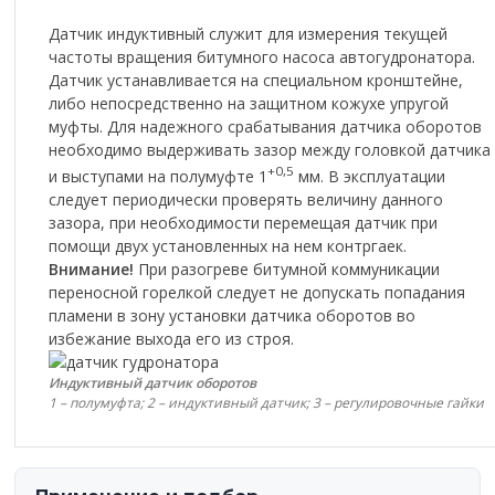
Датчик индуктивный служит для измерения текущей
частоты вращения
битумного насоса
автогудронатора.
Датчик устанавливается на специальном кронштейне,
либо непосредственно на защитном кожухе упругой
муфты. Для надежного срабатывания датчика оборотов
необходимо выдерживать зазор между головкой датчика
+0,5
и выступами на полумуфте 1
мм. В эксплуатации
следует периодически проверять величину данного
зазора, при необходимости перемещая датчик при
помощи двух установленных на нем контргаек.
Внимание!
При разогреве битумной коммуникации
переносной горелкой следует не допускать попадания
пламени в зону установки датчика оборотов во
избежание выхода его из строя.
Индуктивный датчик оборотов
1 – полумуфта; 2 – индуктивный датчик; 3 – регулировочные гайки