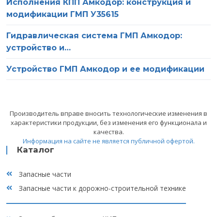
Исполнения КПП Амкодор: конструкция и
модификации ГМП У35615
О компании
Ваше имя
Гидравлическая система ГМП Амкодор:
устройство и…
Статьи
Ваш телефон
Устройство ГМП Амкодор и ее модификации
Сервис
Оставьте это поле пустым.
Нажимая на кнопку «Отправить», вы соглашаетесь на
Вакансии
обработку персональных данных, а также с
политикой
конфиденциальности
Производитель вправе вносить технологические изменения в
Отзывы
характеристики продукции, без изменения его функционала и
качества.
Информация на сайте не является публичной офертой.
Контакты
Каталог
Запасные части
Запасные части к дорожно-строительной технике