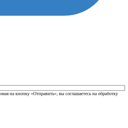
вьте это поле пустым.
мая на кнопку «Отправить», вы соглашаетесь на обработку