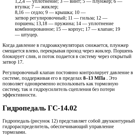
1,2,4 — уплотнение; 3 — винт; 5 — плунжер; 6 —
втулка; 7 — жиклер;
8,16 — седло; 9 — крышка; 10 —
затвор регулировочный; 11 — гильза; 12 —
поршень; 13,18 — пружина; 14 — уплотнение
комбинированное; 15 — корпус; 17 — клапан; 19
— штуцер.
Когда давление в гидроаккумуляторах снижается, плунжер
смещается влево, перекрывая проход через жиклер. Поршень
блокирует слив, и поток подается в систему через открытый
затвор 17.
Регулировочный клапан постоянно контролирует давление в
системе, поддерживая его в пределах
8–13 МПа
. Это
позволяет одновременно использовать как тормозную
систему, так и гидроусилитель сцепления без потери
эффективности.
Гидропедаль ГС-14.02
Гидропедаль (рисунок 12) представляет собой двухконтурный
гидрораспределитель, обеспечивающий управление
тормозами.