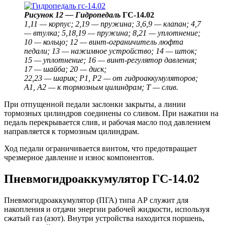
Рисунок 12 — Гидропедаль
ГС-14.02
1,11 — корпус; 2,19 — пружина; 3,6,9 — клапан; 4,7
— втулка; 5,18,19 — пружина; 8,21 — уплотнение;
10 — кольцо; 12 — винт-ограничитель люфта
педали; 13 — нажимное устройство; 14 — шток;
15 — уплотнение; 16 — винт-регулятор давления;
17 — шайба; 20 — диск;
22,23 — шарик; P1, P2 — от гидроаккумуляторов;
A1, A2 — к тормозным цилиндрам; T — слив.
При отпущенной педали заслонки закрыты, а линии
тормозных цилиндров соединены со сливом. При нажатии на
педаль перекрывается слив, и рабочая масло под давлением
направляется к тормозным цилиндрам.
Ход педали ограничивается винтом, что предотвращает
чрезмерное давление и износ компонентов.
Пневмогидроаккумулятор ГС-14.02
Пневмогидроаккумулятор (ПГА) типа АР служит для
накопления и отдачи энергии рабочей жидкости, используя
сжатый газ (азот). Внутри устройства находится поршень,