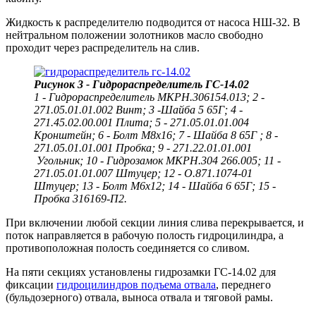
Жидкость к распределителю подводится от насоса НШ-32. В
нейтральном положении золотников масло свободно
проходит через распределитель на слив.
Рисунок 3 - Гидрораспределитель ГС-14.02
1 - Гидрораспределитель МКРН.306154.013; 2 -
271.05.01.01.002 Винт; 3 -Шайба 5 65Г; 4 -
271.45.02.00.001 Плита; 5 - 271.05.01.01.004
Кронштейн; 6 - Болт М8х16; 7 - Шайба 8 65Г ; 8 -
271.05.01.01.001 Пробка; 9 - 271.22.01.01.001
Угольник; 10 - Гидрозамок МКРН.304 266.005; 11 -
271.05.01.01.007 Штуцер; 12 - О.871.1074-01
Штуцер; 13 - Болт М6х12; 14 - Шайба 6 65Г; 15 -
Пробка 316169-П2.
При включении любой секции линия слива перекрывается, и
поток направляется в рабочую полость гидроцилиндра, а
противоположная полость соединяется со сливом.
На пяти секциях установлены гидрозамки ГС-14.02
для
фиксации
гидроцилиндров подъема отвала
, переднего
(бульдозерного) отвала, выноса отвала и тяговой рамы.