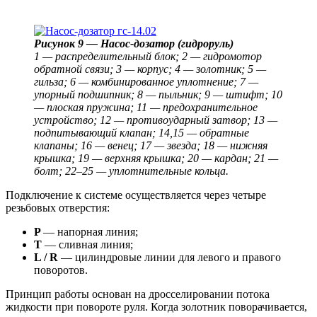
Рисунок 9 — Насос-дозатор (гидроруль)
1 — распределительный блок; 2 — гидромотор
обратной связи; 3 — корпус; 4 — золотник; 5 —
гильза; 6 — комбинированное уплотнение; 7 —
упорный подшипник; 8 — пыльник; 9 — штифт; 10
— плоская пружина; 11 — предохранительное
устройство;
12 — противоударный затвор; 13 —
подпитывающий клапан; 14,15 — обратные
клапаны; 16 — венец; 17 — звезда; 18 — нижняя
крышка; 19 — верхняя крышка; 20 — кардан; 21 —
болт; 22–25 — уплотнительные кольца.
Подключение к системе осуществляется через четыре
резьбовых отверстия:
P
— напорная линия;
T
— сливная линия;
L / R
— цилиндровые линии для левого и правого
поворотов.
Принцип работы основан на дросселировании потока
жидкости при повороте руля. Когда золотник поворачивается,