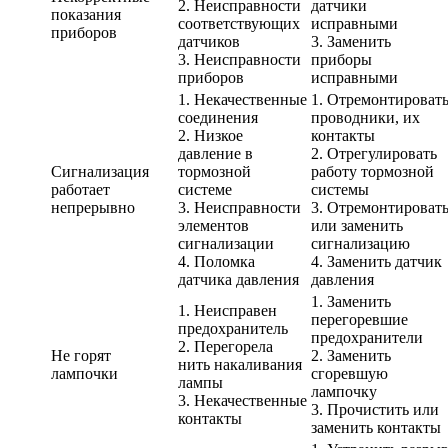
2. Неисправности
датчики
показания
соответствующих
исправными
приборов
датчиков
3. Заменить
3. Неисправности
приборы
приборов
исправными
1. Некачественные
1. Отремонтироват
соединения
проводники, их
2. Низкое
контакты
давление в
2. Отрегулировать
Сигнализация
тормозной
работу тормозной
работает
системе
системы
непрерывно
3. Неисправности
3. Отремонтироват
элементов
или заменить
сигнализации
сигнализацию
4. Поломка
4. Заменить датчик
датчика давления
давления
1. Заменить
1. Неисправен
перегоревшие
предохранитель
предохранители
2. Перегорела
Не горят
2. Заменить
нить накаливания
лампочки
сгоревшую
лампы
лампочку
3. Некачественные
3. Прочистить или
контакты
заменить контакты