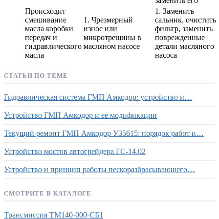
заменить его
Происходит
1. Заменить
смешивание
1. Чрезмерный
сальник, очистить
масла коробки
износ или
фильтр, заменить
передач и
микротрещины в
поврежденные
гидравлического
масляном насосе
детали масляного
масла
насоса
СТАТЬИ ПО ТЕМЕ
Гидравлическая система ГМП Амкодор: устройство и…
Устройство ГМП Амкодор и ее модификации
Текущий ремонт ГМП Амкодор У35615: порядок работ и…
Устройство мостов автогрейдера ГС-14.02
Устройство и принцип работы пескоразбрасывающего…
СМОТРИТЕ В КАТАЛОГЕ
Трансмиссия ТМ140-000-СБ1