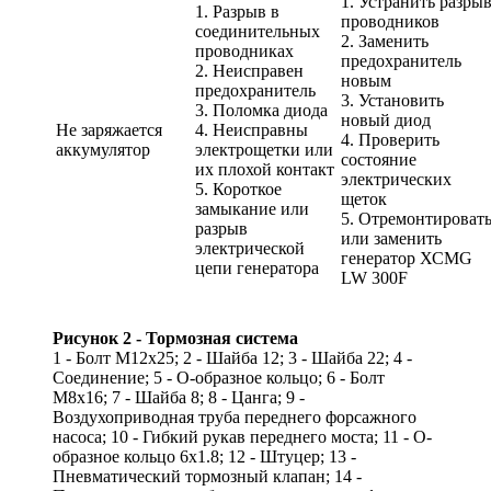
1. Устранить разры
1. Разрыв в
проводников
соединительных
2. Заменить
проводниках
предохранитель
2. Неисправен
новым
предохранитель
3. Установить
3. Поломка диода
новый диод
Не заряжается
4. Неисправны
4. Проверить
аккумулятор
электрощетки или
состояние
их плохой контакт
электрических
5. Короткое
щеток
замыкание или
5. Отремонтироват
разрыв
или заменить
электрической
генератор ХСМG
цепи генератора
LW 300F
Рисунок 2 - Тормозная система
1 - Болт M12x25; 2 - Шайба 12; 3 - Шайба 22; 4 -
Соединение; 5 - O-образное кольцо; 6 - Болт
М8х16; 7 - Шайба 8; 8 - Цанга; 9 -
Воздухоприводная труба переднего форсажного
насоса; 10 - Гибкий рукав переднего моста; 11 - О-
образное кольцо 6x1.8; 12 - Штуцер; 13 -
Пневматический тормозный клапан; 14 -