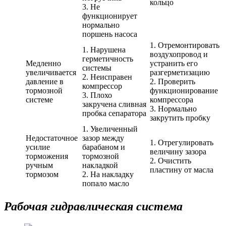
кольцо
3. Не
функционирует
нормально
поршень насоса
1. Отремонтировать
1. Нарушена
воздухопровод и
герметичность
Медленно
устранить его
системы
увеличивается
разгерметизацию
2. Неисправен
давление в
2. Проверить
компрессор
тормозной
функционирование
3. Плохо
системе
компрессора
закручена сливная
3. Нормально
пробка сепаратора
закрутить пробку
1. Увеличенный
Недостаточное
зазор между
1. Отрегулировать
усилие
барабаном и
величину зазора
торможения
тормозной
2. Очистить
ручным
накладкой
пластину от масла
тормозом
2. На накладку
попало масло
Рабочая гидравлическая система