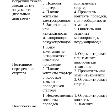
погрузчик тяжело
3. Поломка
или заменить
заводится (не
стартера
стартер
запускается
4. Плохие
4. Проверить
дизельный
контакты
контакты проводов,
двигатель)
электропроводов
при необходимости
5. Загрязнения
заменить
или
5. Очистить или
неисправности
заменить
маслопроводов,
маслопроводы,
воздухопроводов
воздухопроводы
1. Ключ
зажигания не
1. Отремонтироват
возвращается в
или заменить
начальное
выключатель
Постоянное
положение
зажигания
перегревание
2. Плохие
2. Прочистить или
стартера
контакты стартера
заменить контакты
3. Короткое
3. Отремонтироват
замыкание
стартер
проводников
стартера
1. Некачественные
1. Отремонтироват
контакты
контакты
проводов
2. Заменить
Некорректные