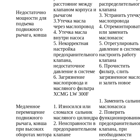
расстояние между
распределительно
клапаном корпуса и
клапана
Недостаточно
рычагом
3. Устранить утечк
мощности для
3.Утечка масла
маслопровода
подъема
через маслопровод
4. Отремонтироват
подвижного
4. Утечка масла
или заменить
рычага, ковша
внутри насоса
маслонасос
5. Некорректная
5. Отрегулировать
настройка
давление в системе
предохранительного
настроить работу
клапана,
клапана
недостаточное
6. Прочистить
давление в системе
фильтр, слить
6. Загрязнение
загрязненное масл
маслопровода и
и залить новое
масляного фильтра
ХСМG LW 300F
1. Заменить сальн
Медленное
1. Износился или
маслонасоса
перемещение
сломался сальник
2. Поверить
подвижного
масляного цилиндра
функционировани
рычага, ковша
2. Неисправности в
предохранительно
при высоких
предохранительном
клапана, при
оборотах мотора
клапане
необходимости