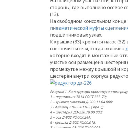
На шлицевом участке оси, которы
стороны, где выполнено осевое 
(13).
На свободном консольном конце и
пневматической муфты сцеплени
подшипниковых узлах.
К крышке (33) крепится насос (32
снегоочистителя, когда включён
х
которые входят в монтажные отве
участке оси размещена шестерня 
промежутке между крышкой и кор
шестерён внутри корпуса редукто
Рисунок 1. Конструкция промежуточного реду
1 – подшипник 7614 ГОСТ 333-79;
2 – крышка сквозная Д-902.11.04.000;
3 - фланец 210-2201102 ( КрАЗ);
4 – шестерня ДЭ-226.70.00.003;
5 – ось Д-902.70.00.024А;
6 - крышка Д-902.70.00.018;
7- шестерня ДЭ-226.70.00.002;