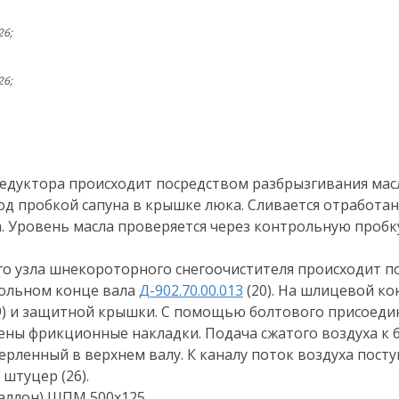
26;
26;
е имя
едуктора происходит посредством разбрызгивания масл
од пробкой сапуна в крышке люка. Сливается отработанн
а. Уровень масла проверяется через контрольную пробк
 телефон
о узла шнекороторного снегоочистителя происходит 
сольном конце вала
Д-902.70.00.013
(20). На шлицевой ко
вьте это поле пустым.
Нажимая на кнопку «Отправить», вы соглашаетесь на обработк
(19) и защитной крышки. С помощью болтового присоеди
ерсональных данных, а также с
политикой конфиденциальнос
ены фрикционные накладки. Подача сжатого воздуха к
ерленный в верхнем валу. К каналу поток воздуха пост
 штуцер (26).