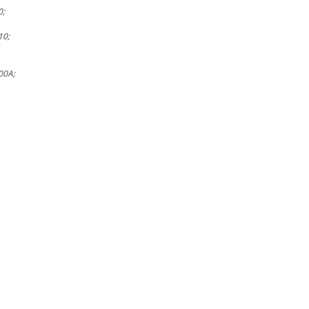
0;
10;
00А;