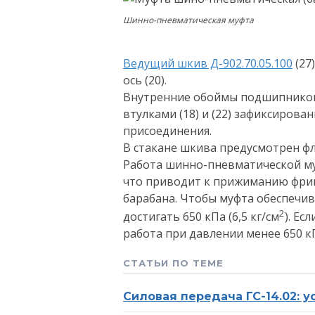
Шинно-пневматическая муфта
Ведущий шкив Д-902.70.05.100
(27
ось (20).
Внутренние обоймы подшипниковы
втулками (18) и (22) зафиксиров
присоединения.
В стакане шкива предусмотрен фл
Работа шинно-пневматической муф
что приводит к прижиманию фрик
барабана. Чтобы муфта обеспечи
2
достигать 650 кПа (6,5 кг/см
). Е
работа при давлении менее 650 к
СТАТЬИ ПО ТЕМЕ
Силовая передача ГС-14.02: 