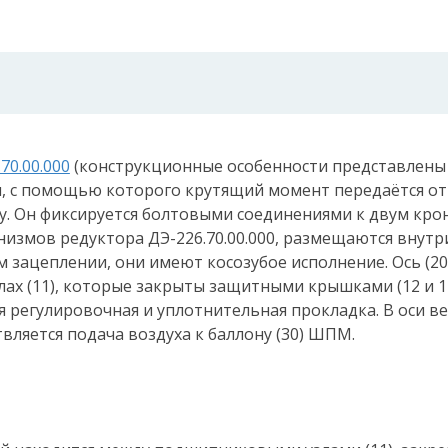
70.00.000
(конструкционные особенности представлены н
, с помощью которого крутящий момент передаётся о
. Он фиксируется болтовыми соединениями к двум кр
змов редуктора ДЭ-226.70.00.000, размещаются внутри 
м зацеплении, они имеют косозубое исполнение. Ось (20
ах (11), которые закрыты защитными крышками (12 и 1
 регулировочная и уплотнительная прокладка. В оси в
вляется подача воздуха к баллону (30) ШПМ.