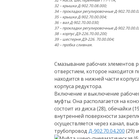
32 – насос шестеренный Г11-11А;
32 – крышка Д-902.70.08.000;
34 – прокладки регулировочные Д-902.70.00.0
35 – крышка Д-902.70.00.004;
36 – вал Д-902.70.00.030;
37 – прокладки регулировочные Д-902.70.00.0
38 – корпус ДЭ-226.70.00.200;
39 – шестерня ДЭ-226. 70.00.004;
40 – пробка сливная.
Ваш
Смазывание рабочих элементов р
отверстием, которое находится п
находится в нижней части корпус
Ваш
корпуса редуктора.
Включение и выключение рабочег
муфты. Она располагается на кон
Оста
состоит из диска (28), обечайки 
п
внутренней поверхности закрепл
осуществляется через канал, высв
трубопровод
Д-902.70.04.200
(29) и