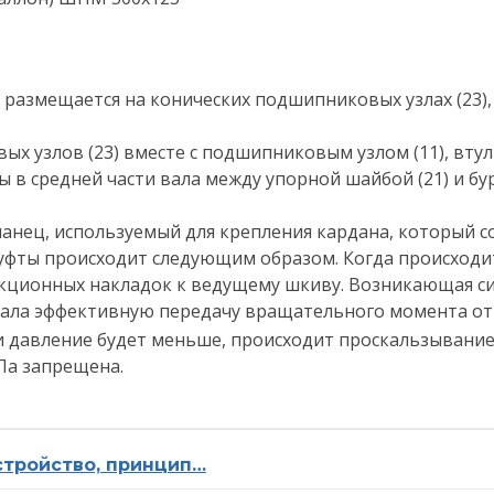
) размещается на конических подшипниковых узлах (23
х узлов (23) вместе с подшипниковым узлом (11), вту
аны в средней части вала между упорной шайбой (21) и
анец, используемый для крепления кардана, который 
ты происходит следующим образом. Когда происходит п
ционных накладок к ведущему шкиву. Возникающая си
вала эффективную передачу вращательного момента от
сли давление будет меньше, происходит проскальзывани
Па запрещена.
устройство, принцип…