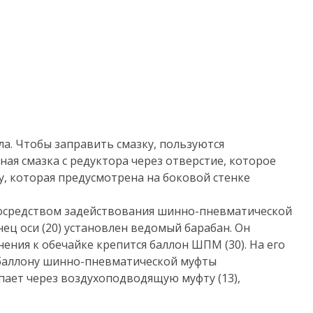
а. Чтобы заправить смазку, пользуются
ая смазка с редуктора через отверстие, которое
у, которая предусмотрена на боковой стенке
посредством задействования шинно-пневматической
нец оси (20) установлен ведомый барабан. Он
у
нения к обечайке крепится баллон ШПМ (30). На его
ти
 баллону шинно-пневматической муфты
упает через воздухоподводящую муфту (13),