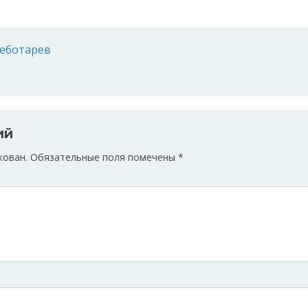
еботарев
ий
кован.
Обязательные поля помечены
*