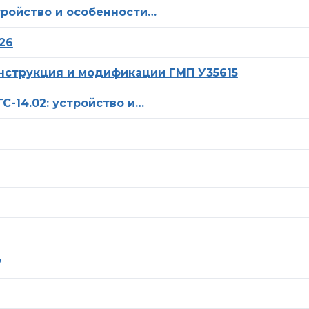
стройство и особенности…
26
нструкция и модификации ГМП У35615
С-14.02: устройство и…
7