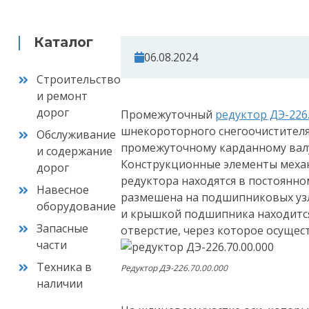
Каталог
06.08.2024
Строительство
и ремонт
дорог
Промежуточный
редуктор ДЭ-226.
шнекороторного снегоочистителя
Обслуживание
промежуточному карданному валу
и содержание
Конструкционные элементы механи
дорог
редуктора находятся в постоянно
Навесное
размешена на подшипниковых узл
оборудование
и крышкой подшипника находится
Запасные
отверстие, через которое осущест
части
Техника в
Редуктор ДЭ-226.70.00.000
наличии