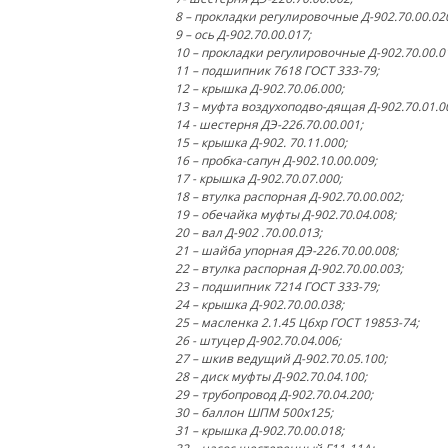
8 – прокладки регулировочные Д-902.70.00.02
9 – ось Д-902.70.00.017;
10 – прокладки регулировочные Д-902.70.00.0
11 – подшипник 7618 ГОСТ 333-79;
12 – крышка Д-902.70.06.000;
13 – муфта воздухоподво-дящая Д-902.70.01.0
14 - шестерня ДЭ-226.70.00.001;
15 – крышка Д-902. 70.11.000;
16 – пробка-сапун Д-902.10.00.009;
17 - крышка Д-902.70.07.000;
18 – втулка распорная Д-902.70.00.002;
19 – обечайка муфты Д-902.70.04.008;
20 – вал Д-902 .70.00.013;
21 – шайба упорная ДЭ-226.70.00.008;
22 – втулка распорная Д-902.70.00.003;
23 – подшипник 7214 ГОСТ 333-79;
24 – крышка Д-902.70.00.038;
25 – масленка 2.1.45 Ц6хр ГОСТ 19853-74;
26 - штуцер Д-902.70.04.006;
27 – шкив ведущий Д-902.70.05.100;
28 – диск муфты Д-902.70.04.100;
29 – трубопровод Д-902.70.04.200;
30 – баллон ШПМ 500х125;
31 – крышка Д-902.70.00.018;