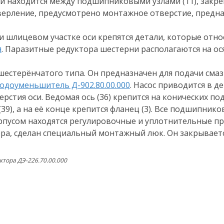
й находится между подшипниковыми узлами (11), закрепл
сверление, предусмотрено монтажное отверстие, пред
 шлицевом участке оси крепятся детали, которые отно
я
. Паразитные редуктора шестерни располагаются на осях
) шестерёнчатого типа. Он предназначен для подачи см
одоуменьшитель Д-902.80.00.000
. Насос приводится в де
рстия оси. Ведомая ось (36) крепится на конических п
(39), а на её конце крепится фланец (3). Все подшипн
пусом находятся регулировочные и уплотнительные пр
ра, сделан специальный монтажный люк. Он закрываетс
ктора ДЭ-226.70.00.000