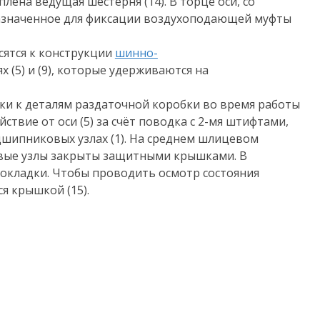
ена ведущая шестерня (14). В торце оси, со
назначенное для фиксации воздухоподающей муфты
сятся к конструкции
шинно-
 (5) и (9), которые удерживаются на
азки к деталям раздаточной коробки во время работы
йствие от оси (5) за счёт поводка с 2-мя штифтами,
одшипниковых узлах (1). На среднем шлицевом
иковые узлы закрыты защитными крышками. В
окладки. Чтобы проводить осмотр состояния
я крышкой (15).