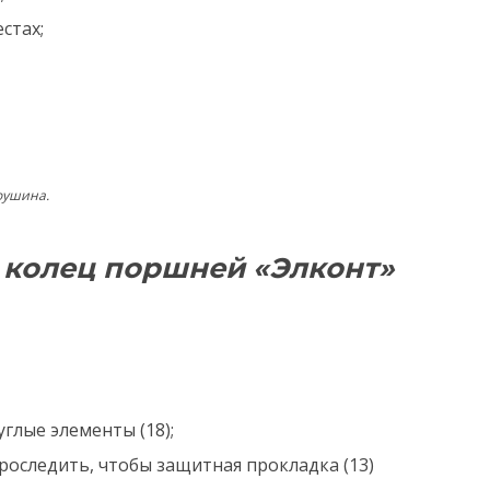
естах;
роушина.
 колец поршней «Элконт»
глые элементы (18);
проследить, чтобы защитная прокладка (13)