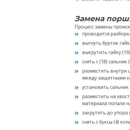
Замена порш
Процесс замены происх
проводится разборк
выгнуть буртик гайки
выкрутить гайку (19
снять с (18) сальник (
разместить внутри ш
между защитными ко
установить сальник (2
разместить на хвост
материала попали на
закрутить до упора г
снять с буксы (4) ко