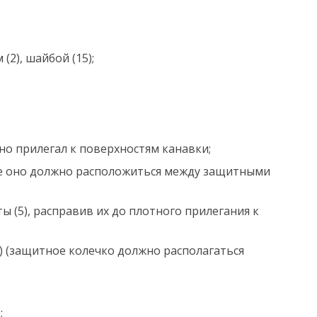
у
ти
(2), шайбой (15);
тно прилегал к поверхностям канавки;
вке оно должно расположиться между защитными
 (5), расправив их до плотного прилегания к
14) (защитное колечко должно располагаться
;