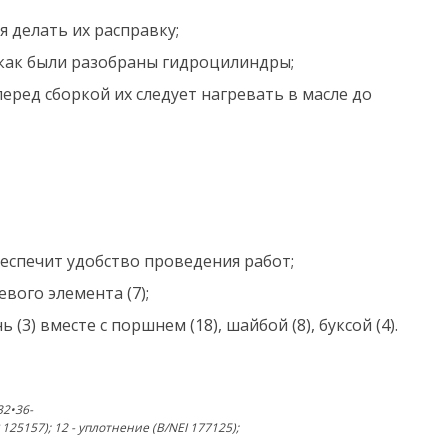
 делать их расправку;
 как были разобраны гидроцилиндры;
ред сборкой их следует нагревать в масле до
обеспечит удобство проведения работ;
евого элемента (7);
(3) вместе с поршнем (18), шайбой (8), буксой (4).
32•36-
R 125157); 12 - уплотнение (B/NEI 177125);