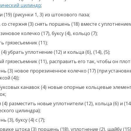
лический цилиндр
;
вьте это поле пустым.
Нажимая на кнопку «Отправить», вы соглашаетесь на обработк
ерсональных данных, а также с
политикой конфиденциальнос
 (19) (рисунки 1, 3) из штокового паза;
, со стержня (3) снять поршень (18) вместе с уплотнением 
зиновое колечко (17), буксу (4), кольцо (7);
ть грязесъемник (11);
4) убрать уплотнение (12) и кольца (6), (14), (5);
ый грязесъемник (11), расправить его так, чтобы он пло
ень (3) новое прорезиненное колечко (17) (при устано
сой (4));
уксовых канавок (4) новые опорные кольцевые элементы
ок;
 (4) разместить новые уплотнители (12), кольца (6) и (
ского цилиндра);
(3), буксу (4) с (7);
вике штока (3) поршень (18), уплотнение (2), шайбу (15)