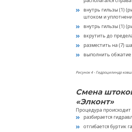
располагался справа о
внутрь гильзы (1) (р
штоком и уплотнение
внутрь гильзы (1) (ри
вкрутить до предела 
разместить на (7) ша
выполнить обжатие ш
Рисунок 4 - Гидроцилиндр ков
Смена штоков
«Элконт»
Процедура происходит
разбирается гидрав
отгибается буртик гай