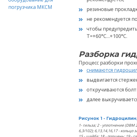
резиновые прокладки
не рекомендуется п
чтобы предупредить
Т=+60°С…+100°С.
Разборка ги
Процесс разборки прох
снимаются гидроци
выдвигается стержень
откручиваются болты 
далее выкручивается 
Рисунок 1 - Гидроцили
1- гильза; 2 - уплотнение (DBM 2
6,3/102); 6,13,14,16,17 - кольцо
15 - шайба; 18 - поршень; 19 - г