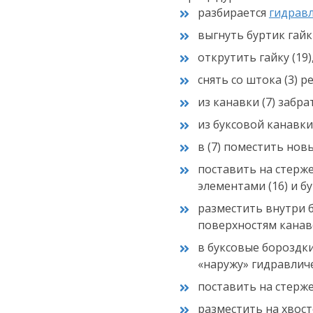
разбирается
гидрав
Оста
п
выгнуть буртик гайки
открутить гайку (19)
снять со штока (3) ре
из канавки (7) забра
из буксовой канавки (
в (7) поместить нов
поставить на стерж
элементами (16) и бук
разместить внутри б
поверхностям канав
в буксовые бороздки
«наружу» гидравличе
поставить на стержень 
разместить на хвосто