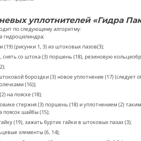
невых уплотнителей «Гидра Па
одит по следующему алгоритму:
а гидроцилиндра;
 (19) (рисунки 1, 3) из штоковых пазов(3);
), снять со штока (3) поршень (18), резиновую кольцеобр
2);
токовой бороздки (3) новое уплотнение (17) (следует 
лечками (16));
) на пояске (18);
овике стержня (3) поршень (18) и уплотнением (2) таки
 поясок шайбы (15);
айку (19), зажать буртик гайки в штоковых пазах (3);
льцевые элементы (6, 14);