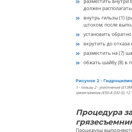
разместить внутри б
должен располагать
внутрь гильзы (1) (
штоком; после выпо
установить обратно ги
вкрутить до отказа 
разместить на (7) ша
обжать шайбу (8) в п
Рисунок 2 - Гидроцили
1 - гильза; 2 - уплотнение (Е13М-
грязесъемник (Е50-А-032-5); 12 -
Ваш
Процедура з
грязесъемник
Ваш
Процедуры выполняютс