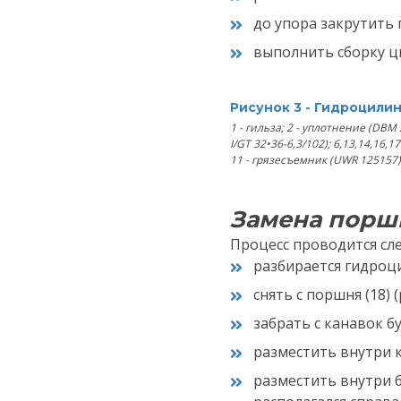
до упора закрутить г
выполнить сборку ц
Рисунок 3 - Гидроцили
1 - гильза; 2 - уплотнение (DBM 
I/GT 32•36-6,3/102); 6,13,14,16,1
11 - грязесъемник (UWR 125157); 
Замена порш
Процесс проводится с
разбирается гидроц
снять с поршня (18) 
забрать с канавок бук
разместить внутри к
разместить внутри б