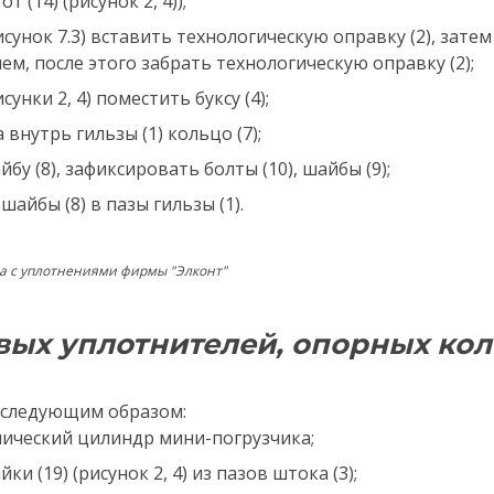
т (14) (рисунок 2, 4));
исунок 7.3) вставить технологическую оправку (2), зате
м, после этого забрать технологическую оправку (2);
сунки 2, 4) поместить буксу (4);
внутрь гильзы (1) кольцо (7);
йбу (8), зафиксировать болты (10), шайбы (9);
айбы (8) в пазы гильзы (1).
ша с уплотнениями фирмы "Элконт"
ых уплотнителей, опорных кол
 следующим образом:
лический цилиндр мини-погрузчика;
ки (19) (рисунок 2, 4) из пазов штока (3);