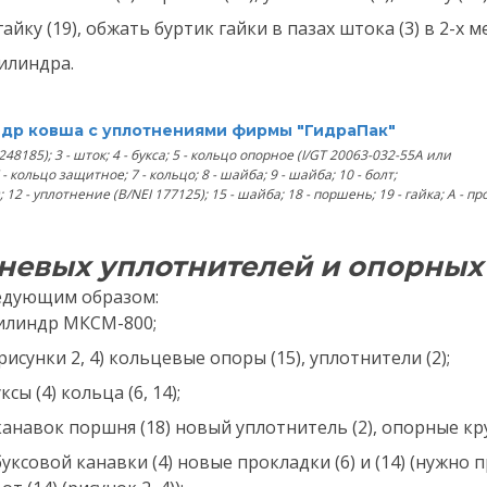
айку (19), обжать буртик гайки в пазах штока (3) в 2-х м
илиндра.
ндр ковша с уплотнениями фирмы "ГидраПак"
248185); 3 - шток; 4 - букса; 5 - кольцо опорное (I/GT 20063-032-55A или
7 - кольцо защитное; 7 - кольцо; 8 - шайба; 9 - шайба; 10 - болт;
12 - уплотнение (B/NEI 177125); 15 - шайба; 18 - поршень; 19 - гайка; А - п
невых уплотнителей и опорных
ледующим образом:
илиндр МКСМ-800;
(рисунки 2, 4) кольцевые опоры (15), уплотнители (2);
сы (4) кольца (6, 14);
анавок поршня (18) новый уплотнитель (2), опорные кру
уксовой канавки (4) новые прокладки (6) и (14) (нужно 