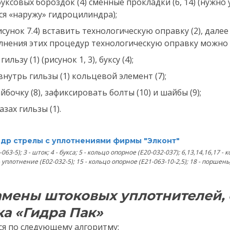
уксовых бороздок (4) сменные прокладки (6, 14) (нужно
ся «наружу» гидроцилиндра);
рисунок 7.4) вставить технологическую оправку (2), дале
лнения этих процедур технологическую оправку можно 
льзу (1) (рисунок 1, 3), буксу (4);
внутрь гильзы (1) кольцевой элемент (7);
йбочку (8), зафиксировать болты (10) и шайбы (9);
азах гильзы (1).
ндр стрелы с уплотнениями фирмы "Элконт"
063-5); 3 - шток; 4 - букса; 5 - кольцо опорное (Е20-032-037); 6,13,14,16,17 - 
 уплотнение (E02-032-5); 15 - кольцо опорное (Е21-063-10-2,5); 18 - поршень;
е имя
амены штоковых уплотнителей, 
а «Гидра Пак»
 телефон
я по следующему алгоритму: