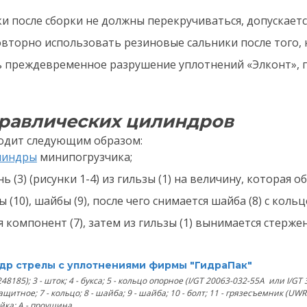
 после сборки не должны перекручиваться, допускается
овторно использовать резиновые сальники после того,
 преждевременное разрушение уплотнений «Элконт», пе
дравлических цилиндров
одит следующим образом:
линдры
минипогрузчика;
 (3) (рисунки 1-4) из гильзы (1) на величину, которая 
(10), шайбы (9), после чего снимается шайба (8) с кольц
компонент (7), затем из гильзы (1) вынимается стержень 
ндр стрелы с уплотнениями фирмы "ГидраПак"
48185); 3 - шток; 4 - букса; 5 - кольцо опорное (I/GT 20063-032-55A или I/GT 
 защитное; 7 - кольцо; 8 - шайба; 9 - шайба; 10 - болт; 11 - грязесъемник (UW
айка; А - проушина.