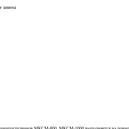
е замена
 минипогрузчиков МКСМ-800, МКСМ-1000 выполняется на ровно