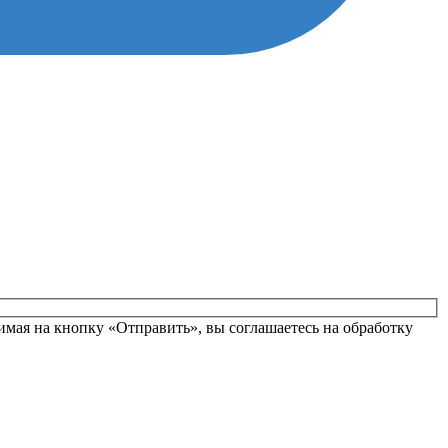
вьте это поле пустым.
мая на кнопку «Отправить», вы соглашаетесь на обработку