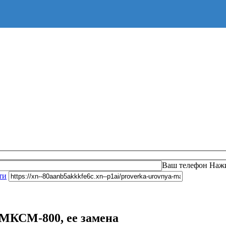
Оста
Ваш телефон
Нажи
ти
 МКСМ-800, ее замена