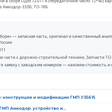
чи в сборе ОДМ.72.011 А (передаточное число 12*40) х
ов Амкодор-333В, ТО-18Б.
 телефон
вьте это поле пустым.
Нажимая на кнопку «Отправить», вы соглашаетесь на обработк
ерсональных данных, а также с
политикой конфиденциальнос
сборе» — запасная часть, оригинал и качественный ана
России.
011
е части к дорожно-строительной технике
,
Запчасти ТО
те заявку с заводским номером — назовём стоимость и 
 конструкция и модификации ГМП У35615
ГМП Амкодор: устройство и…