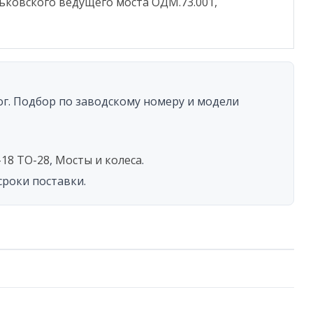
арьковского ведущего моста
ОДМ.73.001
,
у
ти
лог. Подбор по заводскому номеру и модели
-18 ТО-28
,
Мосты и колеса
.
сроки поставки.