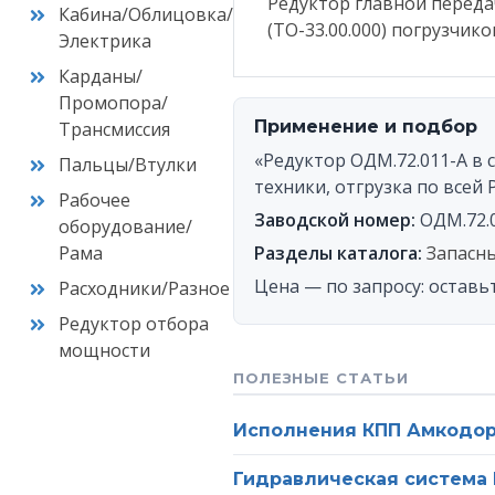
Редуктор главной переда
Кабина/Облицовка/
(ТО-33.00.000) погрузчик
Электрика
Ваш
Карданы/
Промопора/
Применение и подбор
Трансмиссия
Оста
п
«Редуктор ОДМ.72.011-А в 
Пальцы/Втулки
техники, отгрузка по всей 
Рабочее
Заводской номер:
ОДМ.72.
оборудование/
Рама
Разделы каталога:
Запасны
Цена — по запросу: оставь
Расходники/Разное
Редуктор отбора
мощности
ПОЛЕЗНЫЕ СТАТЬИ
Исполнения КПП Амкодор:
Гидравлическая система 