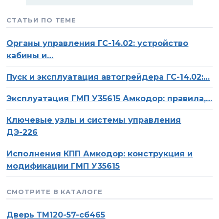
СТАТЬИ ПО ТЕМЕ
Органы управления ГС-14.02: устройство
кабины и…
Пуск и эксплуатация автогрейдера ГС-14.02:…
Эксплуатация ГМП У35615 Амкодор: правила,…
Ключевые узлы и системы управления
ДЭ-226
О компании
Ваше имя
Исполнения КПП Амкодор: конструкция и
модификации ГМП У35615
Статьи
Ваш телефон
СМОТРИТЕ В КАТАЛОГЕ
Сервис
Дверь ТМ120-57-сб465
Оставьте это поле пустым.