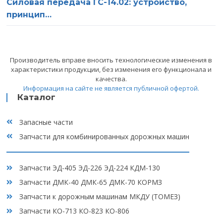
Силовая передача ГС-14.02: устройство,
Статьи
принцип…
Ваш телефон
Сервис
Оставьте это поле пустым.
Нажимая на кнопку «Отправить», вы соглашаетесь на
Вакансии
Производитель вправе вносить технологические изменения в
обработку персональных данных, а также с
политикой
характеристики продукции, без изменения его функционала и
конфиденциальности
качества.
Отзывы
Информация на сайте не является публичной офертой.
Каталог
Контакты
Запасные части
Запчасти для комбинированных дорожных машин
Запчасти ЭД-405 ЭД-226 ЭД-224 КДМ-130
Запчасти ДМК-40 ДМК-65 ДМК-70 КОРМЗ
Запчасти к дорожным машинам МКДУ (ТОМЕЗ)
Запчасти КО-713 КО-823 КО-806