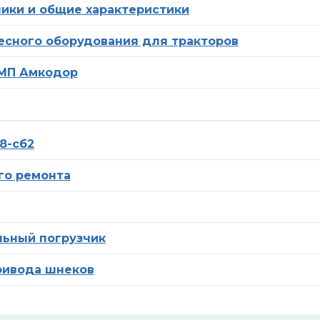
ники и общие характеристики
есного оборудования для тракторов
ГМП Амкодор
8-сб2
го ремонта
льный погрузчик
привода шнеков