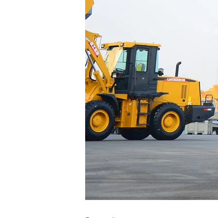
Ваш
Ваш
Оста
п