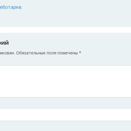
еботарев
рий
икован.
Обязательные поля помечены
*