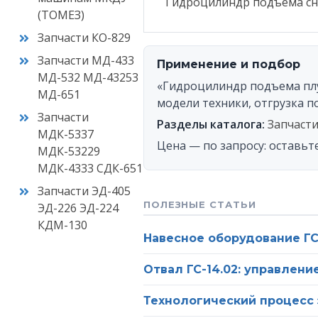
Гидроцилиндр подъема сн
(ТОМЕЗ)
Ваш
Запчасти КО-829
Запчасти МД-433
Оста
Применение и подбор
МД-532 МД-43253
п
«Гидроцилиндр подъема плуг
МД-651
модели техники, отгрузка по
Запчасти
Разделы каталога:
Запчаст
МДК-5337
Цена — по запросу: оставьт
МДК-53229
МДК-4333 СДК-651
Запчасти ЭД-405
ПОЛЕЗНЫЕ СТАТЬИ
ЭД-226 ЭД-224
КДМ-130
Навесное оборудование ГС-
Отвал ГС-14.02: управлени
Технологический процесс 