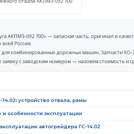
ежного отвала АКПМЗ-092 700
 телефон
вьте это поле пустым.
Нажимая на кнопку «Отправить», вы соглашаетесь на обработк
ерсональных данных, а также с
политикой конфиденциальнос
а АКПМЗ-092 700» — запасная часть, оригинал и качес
 всей России.
и для комбинированных дорожных машин
,
Запчасти КО-
е заявку с заводским номером — назовём стоимость и с
14.02: устройство отвала, рамы
е и особенности эксплуатации
эксплуатации автогрейдера ГС-14.02