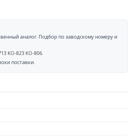
у
ти
твенный аналог. Подбор по заводскому номеру и
713 КО-823 КО-806
.
роки поставки.