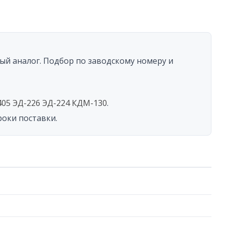
у
ый аналог. Подбор по заводскому номеру и
ти
405 ЭД-226 ЭД-224 КДМ-130
.
роки поставки.