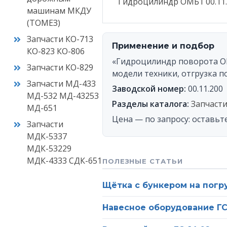
Гидроцилиндр ОМБ1 00.11.
машинам МКДУ
(ТОМЕЗ)
Ваш
Запчасти КО-713
Применение и подбор
КО-823 КО-806
Оста
«Гидроцилиндр поворота ОМБ
п
Запчасти КО-829
модели техники, отгрузка по
Запчасти МД-433
Заводской номер:
00.11.200
МД-532 МД-43253
Разделы каталога:
Запчаст
МД-651
Цена — по запросу: оставьт
Запчасти
МДК-5337
МДК-53229
МДК-4333 СДК-651
ПОЛЕЗНЫЕ СТАТЬИ
Щётка с бункером на погр
Навесное оборудование ГС-