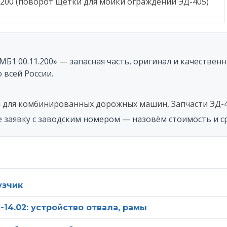
200 (поворот щётки для мойки ограждений ЭД-405)
 телефон
вьте это поле пустым.
Нажимая на кнопку «Отправить», вы соглашаетесь на обработк
1 00.11.200» — запасная часть, оригинал и качественн
ерсональных данных, а также с
политикой конфиденциальнос
 всей России.
и для комбинированных дорожных машин
,
Запчасти ЭД-
е заявку с заводским номером — назовём стоимость и с
узчик
14.02: устройство отвала, рамы