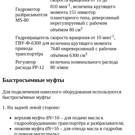
-1
810 мин
, величина крутящего
Гидромотор
момента 151 нммотор
разбрасывателя
планетарного типа, реверсивный
MS-80
нерегулируемый с рабочим
3
объёмом 80 см
-1
Гидровращатель
скорость вращения от 10 мин
,
ГВУ-Ф-6300 для
величина крутящего момента
привода
7640 нмреверсивный с рабочим
транспортёра
3
объёмом 6300 см
Регулятор
величина номинального расхода
расхода РР-12
80 л/мин
Быстросъемные муфты
Для подключения навесного оборудования используются
быстросъёмные муфты:
1. На задней левой стороне:
верхняя муфта dN=16 – для подачи масла к
гидрооборудованию транспортёра и разбрасывателя;
нижняя муфта dN=16 – для отвода масла в гидробак
(сливная магистраль);