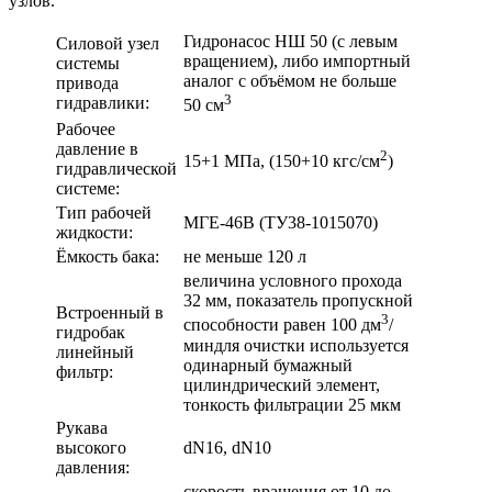
узлов.
Гидронасос НШ 50 (с левым
Силовой узел
вращением), либо импортный
системы
аналог с объёмом не больше
привода
3
гидравлики:
50 см
Рабочее
давление в
2
15+1 МПа, (150+10 кгс/см
)
гидравлической
системе:
Тип рабочей
МГЕ-46В (ТУ38-1015070)
жидкости:
Ёмкость бака:
не меньше 120 л
величина условного прохода
32 мм, показатель пропускной
Встроенный в
3
способности равен 100 дм
/
гидробак
миндля очистки используется
линейный
одинарный бумажный
фильтр:
цилиндрический элемент,
тонкость фильтрации 25 мкм
Рукава
высокого
dN16, dN10
давления:
скорость вращения от 10 до