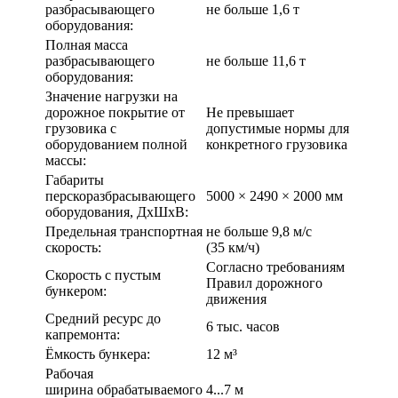
разбрасывающего
не больше 1,6 т
оборудования:
Полная масса
разбрасывающего
не больше 11,6 т
оборудования:
Значение нагрузки на
дорожное покрытие от
Не превышает
грузовика с
допустимые нормы для
оборудованием полной
конкретного грузовика
массы:
Габариты
перскоразбрасывающего
5000 × 2490 × 2000 мм
оборудования, ДхШхВ:
Предельная транспортная
не больше 9,8 м/с
скорость:
(35 км/ч)
Согласно требованиям
Скорость с пустым
Правил дорожного
бункером:
движения
Средний ресурс до
6 тыс. часов
капремонта:
Ёмкость бункера:
12 м³
Рабочая
ширина обрабатываемого
4...7 м