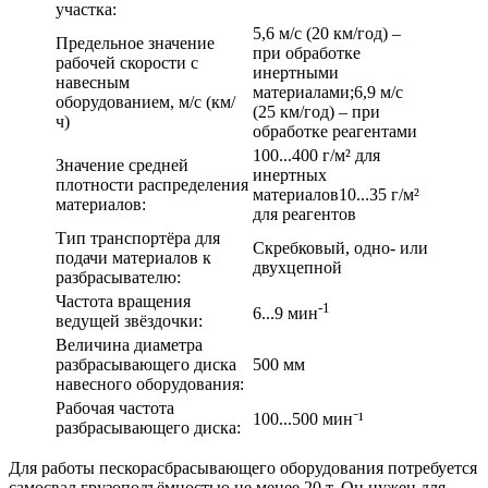
участка:
5,6 м/с (20 км/год) –
Предельное значение
при обработке
рабочей скорости с
инертными
навесным
материалами;6,9 м/с
оборудованием, м/с (км/
(25 км/год) – при
ч)
обработке реагентами
100...400 г/м² для
Значение средней
инертных
плотности распределения
материалов10...35 г/м²
материалов:
для реагентов
Тип транспортёра для
Скребковый, одно- или
подачи материалов к
двухцепной
разбрасывателю:
Частота вращения
-1
6...9 мин
ведущей звёздочки:
Величина диаметра
разбрасывающего диска
500 мм
навесного оборудования:
Рабочая частота
100...500 мин⁻¹
разбрасывающего диска:
Для работы пескорасбрасывающего оборудования потребуется
самосвал грузоподъёмностью не менее 20 т. Он нужен для