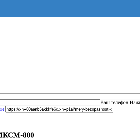
Оста
Ваш телефон
Нажи
ти
 МКСМ-800