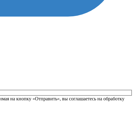
вьте это поле пустым.
мая на кнопку «Отправить», вы соглашаетесь на обработку