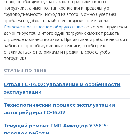
ковш, необходимо узнать характеристики своего
погрузчика, а именно, тип крепления и предельную
грузоподъемность. Исходя из этого, можно будет без
проблем подобрать наиболее подходящее изделие.
Современное навесное оборудование
легко монтируется и
демонтируется. В итоге один погрузчик сможет решать
огромное количество задач. При активной работе не стоит
забывать про обслуживание техники, чтобы реже
сталкиваться с поломками и продлить срок службы
погрузчика.
СТАТЬИ ПО ТЕМЕ
Отвал ГС-14.02: управление и особенности
эксплуатации
Технологический процесс эксплуатации
О компании
Ваше имя
автогрейдера ГС-14.02
Статьи
Текущий ремонт ГМП Амкодор У35615:
Ваш телефон
порядок работ и…