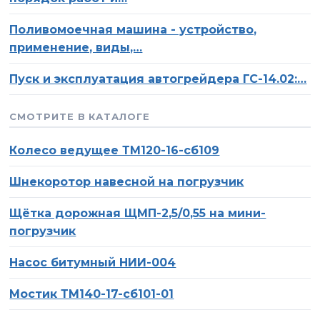
Сервис
Поливомоечная машина - устройство,
Оставьте это поле пустым.
Нажимая на кнопку «Отправить», вы соглашаетесь на
Вакансии
применение, виды,…
обработку персональных данных, а также с
политикой
конфиденциальности
Пуск и эксплуатация автогрейдера ГС-14.02:…
Отзывы
Контакты
СМОТРИТЕ В КАТАЛОГЕ
Колесо ведущее ТМ120-16-сб109
Шнекоротор навесной на погрузчик
Щётка дорожная ЩМП-2,5/0,55 на мини-
погрузчик
Насос битумный НИИ-004
Мостик ТМ140-17-сб101-01