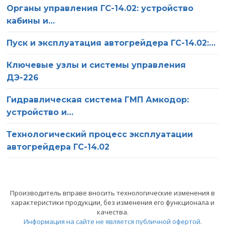
Органы управления ГС-14.02: устройство
кабины и…
Пуск и эксплуатация автогрейдера ГС-14.02:…
Ключевые узлы и системы управления
ДЭ-226
Гидравлическая система ГМП Амкодор:
устройство и…
Технологический процесс эксплуатации
О компании
автогрейдера ГС-14.02
Ваше имя
Статьи
Ваш телефон
Производитель вправе вносить технологические изменения в
Сервис
характеристики продукции, без изменения его функционала и
качества.
Оставьте это поле пустым.
Нажимая на кнопку «Отправить», вы соглашаетесь на
Вакансии
Информация на сайте не является публичной офертой.