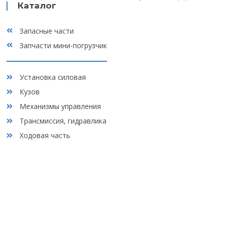
обработку персональных данных, а также с
политикой
Каталог
конфиденциальности
Отзывы
Запасные части
Запчасти мини-погрузчик
Контакты
Установка силовая
Кузов
Механизмы управления
Трансмиссия, гидравлика
Ходовая часть