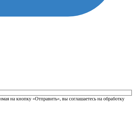
вьте это поле пустым.
мая на кнопку «Отправить», вы соглашаетесь на обработку