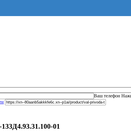
Оста
Ваш телефон
Нажи
ти
133Д4.93.31.100-01