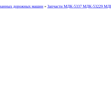
ованных дорожных машин
»
Запчасти МДК-5337 МДК-53229 МД