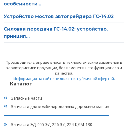
особенности…
О компании
Ваше имя
Устройство мостов автогрейдера ГС-14.02
Статьи
Силовая передача ГС-14.02: устройство,
Ваш телефон
принцип…
Сервис
Оставьте это поле пустым.
Нажимая на кнопку «Отправить», вы соглашаетесь на
Вакансии
обработку персональных данных, а также с
политикой
конфиденциальности
Производитель вправе вносить технологические изменения в
Отзывы
характеристики продукции, без изменения его функционала и
качества.
Информация на сайте не является публичной офертой.
Контакты
Каталог
Запасные части
Запчасти для комбинированных дорожных машин
Запчасти ЭД-405 ЭД-226 ЭД-224 КДМ-130