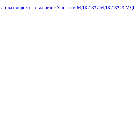
ованных дорожных машин
»
Запчасти МДК-5337 МДК-53229 МД