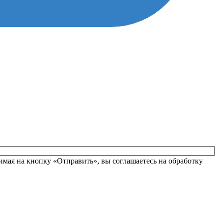
вьте это поле пустым.
мая на кнопку «Отправить», вы соглашаетесь на обработку