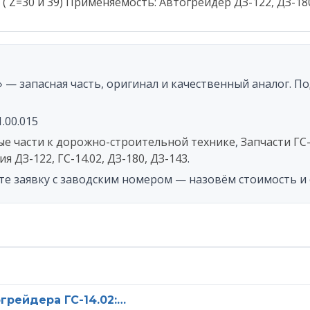
5 ( Z=30 и 39) Применяемость: Автогрейдер ДЗ-122, ДЗ-18
 телефон
вьте это поле пустым.
Нажимая на кнопку «Отправить», вы соглашаетесь на обработк
5» — запасная часть, оригинал и качественный аналог. 
ерсональных данных, а также с
политикой конфиденциальнос
1.00.015
ые части к дорожно-строительной технике
,
Запчасти ГС-
я ДЗ-122, ГС-14.02, ДЗ-180, ДЗ-143
.
те заявку с заводским номером — назовём стоимость и 
грейдера ГС-14.02:…