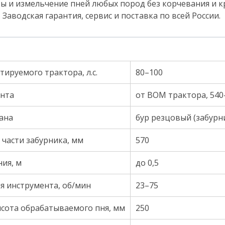
ы и измельчение пней любых пород без корчевания и кр
Заводская гарантия, сервис и поставка по всей России.
ируемого трактора, л.с.
80–100
нта
от ВОМ трактора, 540
ана
бур резцовый (забурн
части забурника, мм
570
ния, м
до 0,5
я инструмента, об/мин
23–75
сота обрабатываемого пня, мм
250