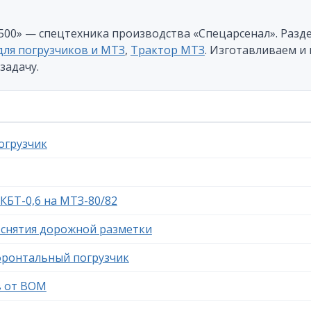
00» — спецтехника производства «Спецарсенал». Разде
для погрузчиков и МТЗ
,
Трактор МТЗ
. Изготавливаем и
задачу.
огрузчик
БТ-0,6 на МТЗ-80/82
 снятия дорожной разметки
фронтальный погрузчик
в от ВОМ