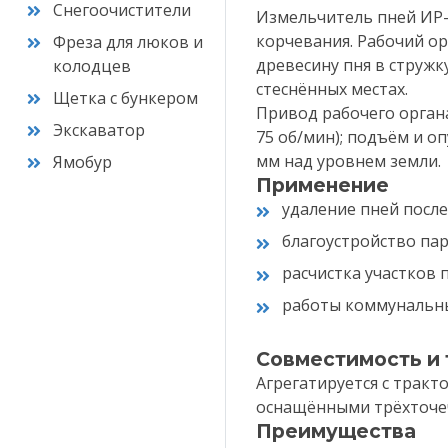
Снегоочистители
Измельчитель пней ИР-5
корчевания. Рабочий о
Фреза для люков и
древесину пня в стружк
колодцев
стеснённых местах.
Щетка с бункером
Привод рабочего органа
Экскаватор
75 об/мин); подъём и о
мм над уровнем земли.
Ямобур
Применение
удаление пней посл
благоустройство пар
расчистка участков 
работы коммунальны
Совместимость и
Агрегатируется с тракт
оснащёнными трёхточеч
Преимущества