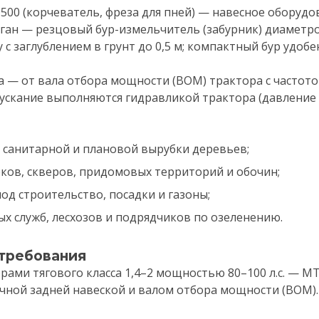
00 (корчеватель, фреза для пней) — навесное оборудо
рган — резцовый бур-измельчитель (забурник) диаметр
у с заглублением в грунт до 0,5 м; компактный бур удо
 — от вала отбора мощности (ВОМ) трактора с частото
пускание выполняются гидравликой трактора (давление
е санитарной и плановой вырубки деревьев;
ков, скверов, придомовых территорий и обочин;
под строительство, посадки и газоны;
х служб, лесхозов и подрядчиков по озеленению.
 требования
орами тягового класса 1,4–2 мощностью 80–100 л.с. — М
ной задней навеской и валом отбора мощности (ВОМ).