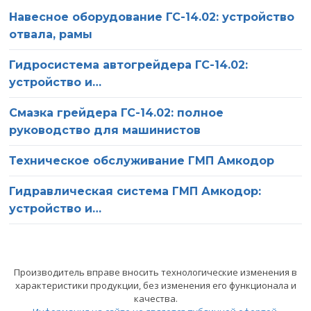
Навесное оборудование ГС-14.02: устройство
отвала, рамы
Гидросистема автогрейдера ГС-14.02:
устройство и…
Смазка грейдера ГС-14.02: полное
руководство для машинистов
Техническое обслуживание ГМП Амкодор
Гидравлическая система ГМП Амкодор:
О компании
Ваше имя
устройство и…
Статьи
Ваш телефон
Производитель вправе вносить технологические изменения в
Сервис
характеристики продукции, без изменения его функционала и
качества.
Оставьте это поле пустым.
Нажимая на кнопку «Отправить», вы соглашаетесь на
Вакансии