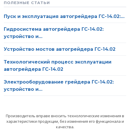
ПОЛЕЗНЫЕ СТАТЬИ
Пуск и эксплуатация автогрейдера ГС-14.02:…
Гидросистема автогрейдера ГС-14.02:
устройство и…
Устройство мостов автогрейдера ГС-14.02
Технологический процесс эксплуатации
автогрейдера ГС-14.02
Электрооборудование грейдера ГС-14.02:
О компании
Ваше имя
устройство и…
Статьи
Ваш телефон
Сервис
Производитель вправе вносить технологические изменения в
характеристики продукции, без изменения его функционала и
Оставьте это поле пустым.
качества.
Нажимая на кнопку «Отправить», вы соглашаетесь на