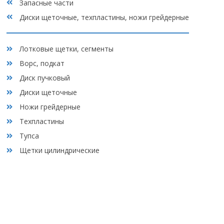
Запасные части
Вакансии
обработку персональных данных, а также с
политикой
Диски щеточные, техпластины, ножи грейдерные
конфиденциальности
Отзывы
Лотковые щетки, сегменты
Контакты
Ворс, подкат
Диск пучковый
Диски щеточные
Ножи грейдерные
Техпластины
Тупса
Щетки цилиндрические