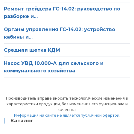
Ремонт грейдера ГС-14.02: руководство по
разборке и…
Органы управления ГС-14.02: устройство
кабины и…
Средняя щетка КДМ
Насос УВД 10.000-А для сельского и
коммунального хозяйства
О компании
Ваше имя
Производитель вправе вносить технологические изменения в
характеристики продукции, без изменения его функционала и
Статьи
качества.
Информация на сайте не является публичной офертой.
Ваш телефон
Каталог
Сервис
Оставьте это поле пустым.
Нажимая на кнопку «Отправить», вы соглашаетесь на