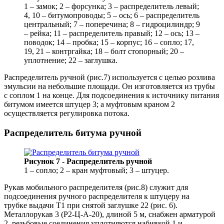
1 – замок; 2 – форсунка; 3 – распределитель левый;
4, 10 – битумопроводы; 5 – ось; 6 – распределитель
центральный; 7 – поперечина; 8 – гидроцилиндр; 9
– рейка; 11 – распределитель правый; 12 – ось; 13 –
поводок; 14 – пробка; 15 – корпус; 16 – сопло; 17,
19, 21 – контргайка; 18 – болт стопорный; 20 –
уплотнение; 22 – заглушка.
Распределитель ручной (рис.7) используется с целью розлива
эмульсии на небольшие площади. Он изготовляется из трубы
с соплом 1 на конце. Для подсоединения к источнику питания
битумом имеется штуцер 3; а муфтовым краном 2
осуществляется регулировка потока.
Распределитель битума ручной
Рисунок 7 - Распределитель ручной
1 – сопло; 2 – кран муфтовый; 3 – штуцер.
Рукав мобильного распределителя (рис.8) служит для
подсоединения ручного распределителя к штуцеру на
трубке выдачи Т1 при снятой заглушке 22 (рис. 6).
Металлорукав 3 (Р2-Ц-А-20), длиной 5 м, снабжен арматурой
2, резьбовые соединения уплотняются набивкой 1 и